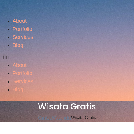
About
Portfolio
Services
Blog
About
Portfolio
Services
Blog
Wisata Gratis
Cinta Maulida
Wisata Gratis