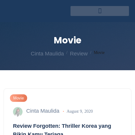
Movie
Movie
Cinta Maulida
Review
Movie
Cinta Maulida
August 9, 2020
Review Forgotten: Thriller Korea yang
Bikin Kamu Terjaga